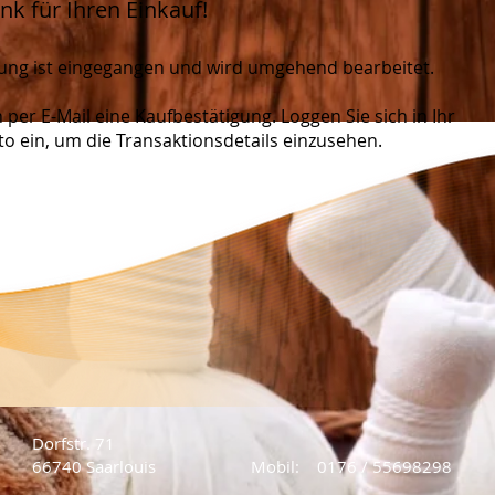
nk für Ihren Einkauf!
lung ist eingegangen und wird umgehend bearbeitet.
n per E-Mail eine Kaufbestätigung. Loggen Sie sich in Ihr
o ein, um die Transaktionsdetails einzusehen.
Dorfstr. 71
66740 Saarlouis
Mobil: 0176 / 55698298