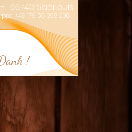
 - 66740 Saarlouis
: +49 176 55 698 298
 Dank !