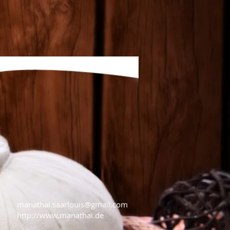
manathai.saarlouis@gmail.com
http://www.manathai.de