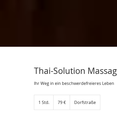
Thai-Solution Massag
Ihr Weg in ein beschwerdefreieres Leben
79
Euro
1 Std.
1
79 €
Dorfstraße
S
t