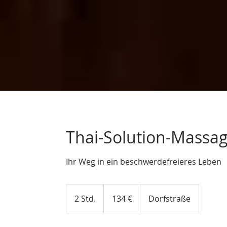
Thai-Solution-Massag
Ihr Weg in ein beschwerdefreieres Leben
134
Euro
2 Std.
2
134 €
Dorfstraße
S
t