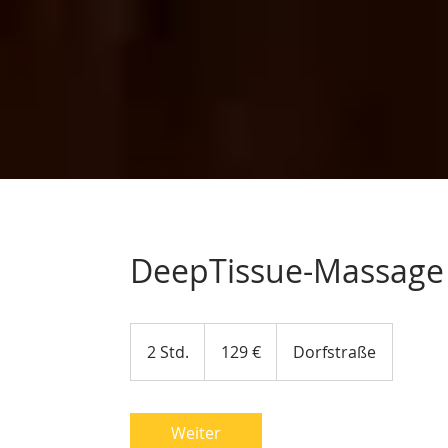
DeepTissue-Massage
129
Euro
2 Std.
2
129 €
Dorfstraße
S
t
d
Weiter