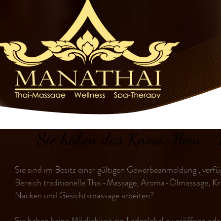
Sie haben das Know-How - 
Sie sind im Besitz einer gültigen Gewerbeanmeldung , ver
Bereich traditionelle Thai-Massage, Aroma-Ölmassage, K
Nacken und Gesichtsmassage arbeiten?
Sie haben keine Möglichkeit ein Ladenlokal zu eröffnen od