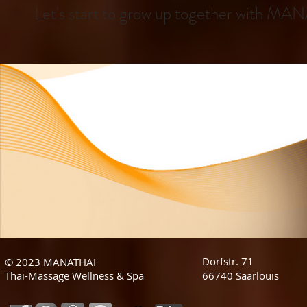
Let's start to grow up together with M
Dorfstr. 71
© 2023 MANATHAI
Thai-Massage Wellness & Spa
66740 Saarlouis